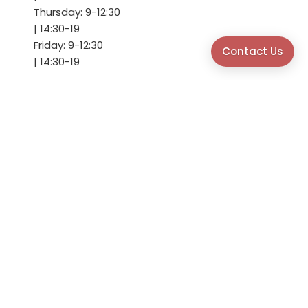
Thursday:
9-
12:30
|
14:30-
19
Friday:
9-
12:30
Contact Us
|
14:30-
19
Our Website
Piazza della Repubblica, 3, 21013 Gallarate, VA, Italia
Via Fratelli Rosselli, 16, Castellanza, VA, Italia
Via Convento, 77, Viadana MN, Italia
Via Piave, 7d, 21012 Cassano Magnago, VA, Italia
Borgo Udine, 28, Palmanova, UD, Italia
Via Roma, 35, Noventa di Piave VE, Italia
Viale Michelangelo Grigoletti, 36, Pordenone, PN,
Italia