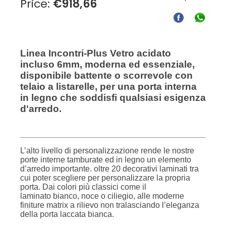
Price:
€
918,66