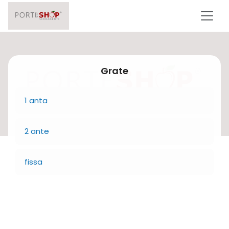
Grate
1 anta
2 ante
fissa